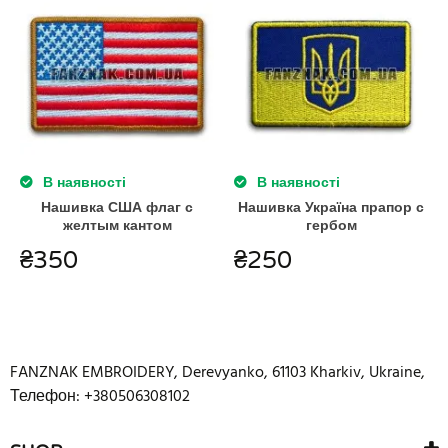
В наявності
В наявності
Нашивка США флаг с
Нашивка Україна прапор с
желтым кантом
гербом
₴
350
₴
250
FANZNAK EMBROIDERY
,
Derevyanko
,
61103
Kharkiv
,
Ukraine
,
Телефон: +380506308102