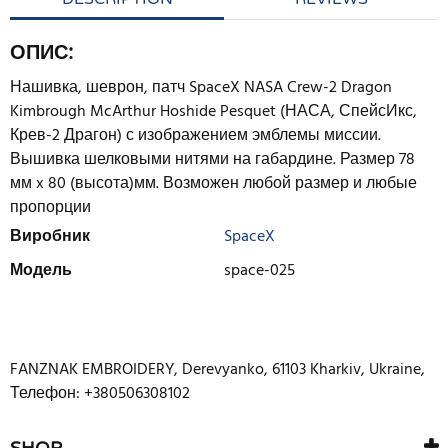
ОПИС:
Нашивка, шеврон, патч SpaceX NASA Crew-2 Dragon
Kimbrough McArthur Hoshide Pesquet (НАСА, СпейсИкс,
Крев-2 Драгон) с изображением эмблемы миссии.
Вышивка шелковыми нитями на габардине. Размер 78
мм x 80 (высота)мм. Возможен любой размер и любые
пропорции
Виробник
SpaceX
Модель
space-025
НАПИШІТЬ ВІДГУК
До теперішнього часу немає відгуків. Будьте першим, хто
FANZNAK EMBROIDERY
,
Derevyanko
,
61103
Kharkiv
,
Ukraine
,
напише відгук!
Телефон: +380506308102